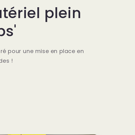
ériel plein
ps'
oré pour une mise en place en
des !