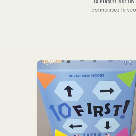
10 FIRST!
est un 
connaissez le sc