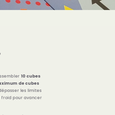
e
rassembler
10 cubes
aximum de cubes
 dépasser les limites
g froid pour avancer